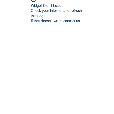
Widget Didn’t Load
Check your internet and refresh
this page.
If that doesn’t work, contact us.