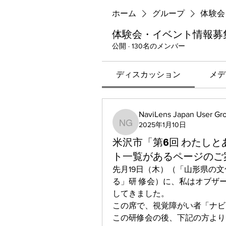
ホーム
グループ
体験会
体験会・イベント情報募
公開
·
130名のメンバー
ディスカッション
メデ
NaviLens Japan User Gr
2025年1月10日
NaviLens Japan User Gr
米沢市「第6回 わたし
ト一覧があるページのご
先月19日（木）（「山形県の
る」研 修会）に、私はオブザ
してきました。
この席で、視覚障がい者「ナビ
この研修会の後、下記の方より