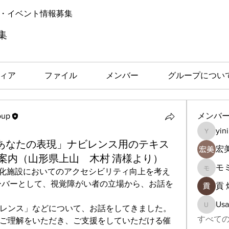
・イベント情報募集
集
ィア
ファイル
メンバー
グループについ
メンバ
oup
oup
yin
yinir89
とあなたの表現」ナビレンス用のテキス
宏
案内（山形県上山 木村 清様より）
文化施設においてのアクセシビリティ向上を考え
モミ・
ーバーとして、視覚障がい者の立場から、お話を
貢 
Usa
レンス」などについて、お話をしてきました。
Usagiky
すべての
ご理解をいただき、ご支援をしていただける催