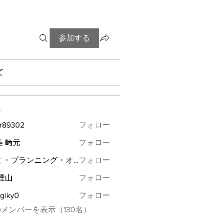
参加する
て
ー
ir89302
フォロー
302
美 﨑元
フォロー
モミ・プランニング・オフィス
フォロー
プランニング・オフィス
煙山
フォロー
giky0
フォロー
0
メンバーを表示（130名）