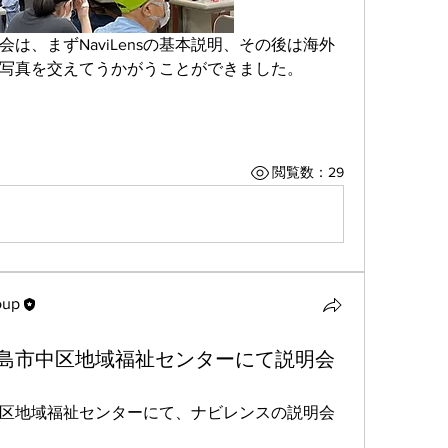
は、まずNaviLensの基本説明、その後は海外
写真を交えてうかがうことができました。
閲覧数：29
oup
oup
島市中区地域福祉センターにて説明会
区地域福祉センターにて、ナビレンスの説明会