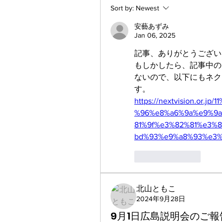
Sort by:
Newest
安藝あずみ
Jan 06, 2025
記事、ありがとうござい
もしかしたら、記事中の
ないので、以下にもネク
す。
https://nextvision.or
%96%e8%a6%9a%e9%9
81%9f%e3%82%81%e3%
bd%93%e9%a8%93%e3%
Like
Reply
北山ともこ
2024年9月28日
9月1日広島説明会のご報