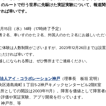
」のルートで行う世界に先駆けた実証実験について、報道関
ければ幸いです。
1月15日（水）14時（17時終了予定）
者２名、車いすのかた２名、外国人のかた２名にお越しいただ
体験は人数制限がございますが、2023年12月26日までは設
ただければ幸いです。
越しになられる際は、ぜひ弊所までご連絡ください。
O法人アイ・コラボレーション神戸
（理事長　板垣 宏明）
市中央区港島南町１丁目5-2神戸キメックセンタービル2階E室
作業所としての開設は2003年11月）。障害を価値として障害
ー評価や実証実験、アプリ開発を行っています。
、神戸市、等