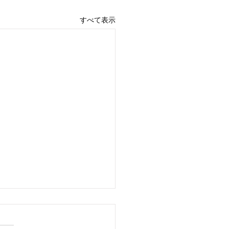
すべて表示
HK】視覚障害者が「街歩
楽しめる未来」万博契機