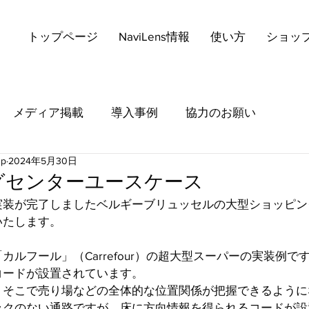
トップページ
NaviLens情報
使い方
ショッ
メディア掲載
導入事例
協力のお願い
up
2024年5月30日
グセンターユースケース
実装が完了しましたベルギーブリュッセルの大型ショッピン
いたします。
ルフール」（Carrefour）の超大型スーパーの実装例で
コードが設置されています。
、そこで売り場などの全体的な位置関係が把握できるように
ックのない通路ですが、床に方向情報を得られるコードが設