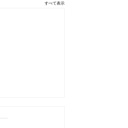
すべて表示
HK】視覚障害者が「街歩
楽しめる未来」万博契機
術普及を
レンスがNHKのウェブニュー