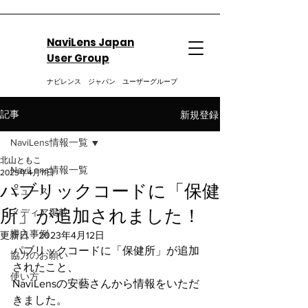
NaviLens Japan
User Group
ナビレンス ジャパン ユーザーグループ
新規登録
記事
NaviLens情報一覧
北山ともこ
NaviLens情報一覧
2023年4月11日
パブリックコードに「保健
ニュース
所」が追加されました！
メディア掲載
導入事例
更新日：
2023年4月12日
パブリックコードに「保健所」が追加
協力のお願い
されたこと、
使い方
NaviLensの安藝さんから情報をいただ
きました。