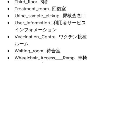
Third_floor…3階
Treatment_room…回復室
Urine_sample_pickup…尿検査窓口
User_information…利用者サービス
インフォメーション
Vaccination_Centre…ワクチン接種
ルーム
Waiting_room…待合室
Wheelchair_Access___Ramp…車椅
子用スロープ
Women_bathroom…女性用トイレ
無料でダウンロードできること、とて
も素晴らしいと思います！
設置にあたっては、不正確な設置にな
らないよう、くれぐれもご注意くださ
い。