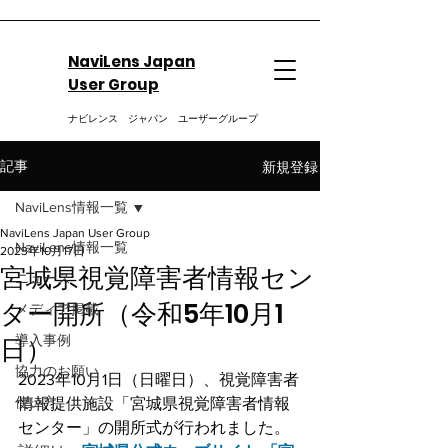
NaviLens Japan
User Group
ナビレンス ジャパン ユーザーグループ
新規登録
記事
NaviLens情報一覧
NaviLens Japan User Group
NaviLens情報一覧
2023年10月17日
宮城県視覚障害者情報セン
ニュース
ター開所（令和5年10月1
メディア掲載
日）
導入事例
協力のお願い
2023年10月1日（日曜日）、視覚障害者
使い方
情報提供施設「宮城県視覚障害者情報
センター」の開所式が行われました。