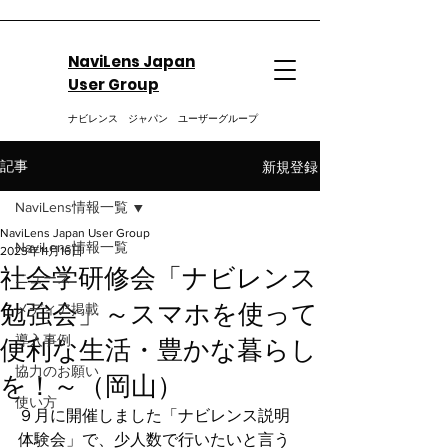
NaviLens Japan
User Group
ナビレンス ジャパン ユーザーグループ
新規登録
記事
NaviLens情報一覧
NaviLens Japan User Group
NaviLens情報一覧
2023年11月16日
社会学研修会「ナビレンス
ニュース
勉強会」～スマホを使って
メディア掲載
便利な生活・豊かな暮らし
導入事例
協力のお願い
を！～（岡山）
使い方
９月に開催しました「ナビレンス説明
体験会」で、少人数で行いたいと言う