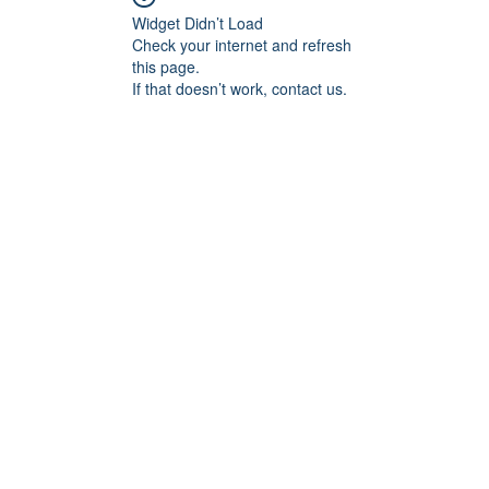
Widget Didn’t Load
Check your internet and refresh
this page.
If that doesn’t work, contact us.