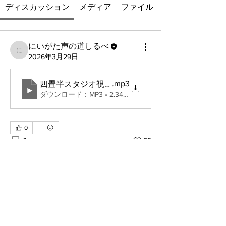
ディスカッション
メディア
ファイル
にいがた声の道しるべ
にいがた声の道しるべ
2026年3月29日
.mp3
四畳半スタジオ視聴者の反応
ダウンロード：MP3 • 2.34MB
0
0
52
にいがた声の道しるべ
にいがた声の道しるべ
2026年3月29日