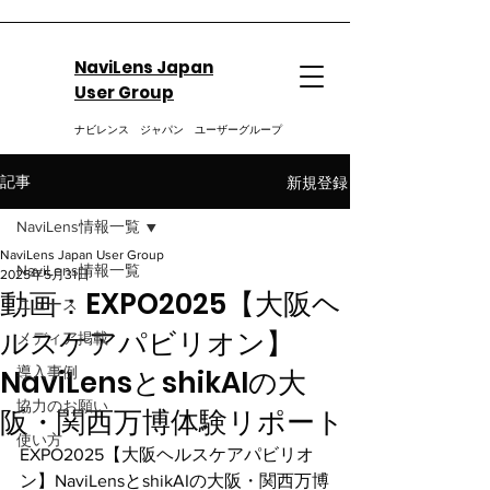
NaviLens Japan
User Group
ナビレンス ジャパン ユーザーグループ
新規登録
記事
NaviLens情報一覧
NaviLens Japan User Group
NaviLens情報一覧
2025年5月31日
動画：EXPO2025【大阪ヘ
ニュース
ルスケアパビリオン】
メディア掲載
NaviLensとshikAIの大
導入事例
協力のお願い
阪・関西万博体験リポート
使い方
EXPO2025【大阪ヘルスケアパビリオ
ン】NaviLensとshikAIの大阪・関西万博