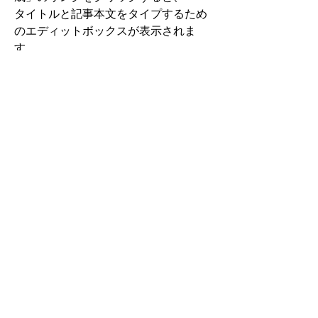
タイトルと記事本文をタイプするため
のエディットボックスが表示されま
す。
カテゴリーを一つ選んでから、
「公開」ボタンをクリックします。
これであなたの記事が投稿されます。
(注意1)　カテゴリーは必ずどれか一つ
を選ぶ必要があります。
(注意2) コミュニティのページの中には
「ユーザー新規登録・ログイン」のリ
ンクが表示されています。すでにログ
インされている場合はこの箇所をクリ
NaviLens Japan User Group
私達について
ックする必要はありません。
Copyright © NaviLens Japan User Group. All rights
reserved.