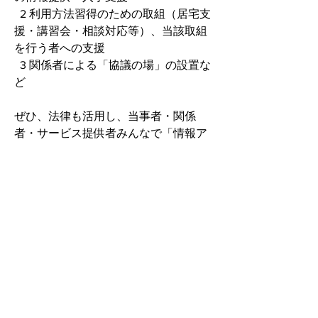
  2 利用方法習得のための取組（居宅支
援・講習会・相談対応等）、当該取組
を行う者への支援
  3 関係者による「協議の場」の設置な
ど
ぜひ、法律も活用し、当事者・関係
者・サービス提供者みんなで「情報ア
クセシビリティ コミュニケーション」
の輪を広げていきたいです！
本セッションは伊敷　政英（いしき　
まさひで）さん進行の元、
ナビレンス　安藝あずみさん
アイコサポート運営　株式会社プ
ライムアシスタンス　藤田 玲子さ
ん、藤井 実都江さん
株式会社Ashirase　千野 歩さん