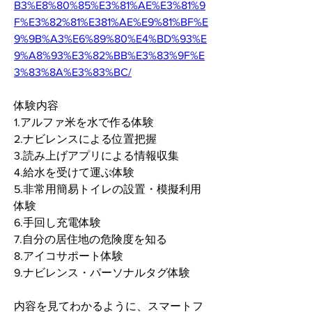
B3%E8%80%85%E3%81%AE%E3%81%9
F%E3%82%81%E381%AE%E9%81%BF%E
9%9B%A3%E6%89%80%E4%BD%93%E
9%A8%93%E3%82%BB%E3%83%9F%E
3%83%8A%E3%83%BC/
体験内容
1.アルファ米を水で作る体験
2.ナビレンスによる位置把握
3.読み上げアプリによる情報収集
4.給水を受けて運ぶ体験
5.非常用簡易トイレの設置・模擬利用
体験
6.手回し充電体験
7.自分の居住地の危険度を知る
8.アイコサポート体験
9.ナビレンス・パーソナルタグ体験
内容を見てわかるように、スマートフ