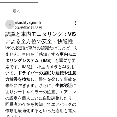
戻る
akashtyagimrfr
akashtyagimrfr
2025年10月23日
認識と車内モニタリング：VIS
による全方位の安全・快適性
VISの役割は車外の認識だけにとどまり
ません。車内を「感知」する
車内モニ
タリングシステム（IMS）
 も重要な要
素です。IMSは、小型カメラとAIを用
いて、
ドライバーの居眠り運転や注意
力散漫を検知
し、警告を発して事故を
未然に防ぎます。さらに、
生体認証
に
よりシートやミラーの位置、エアコン
の設定を個人ごとに自動調整したり、
同乗者の存在を検知してエアバッグの
作動を最適化するといった応用も進ん
でいます。