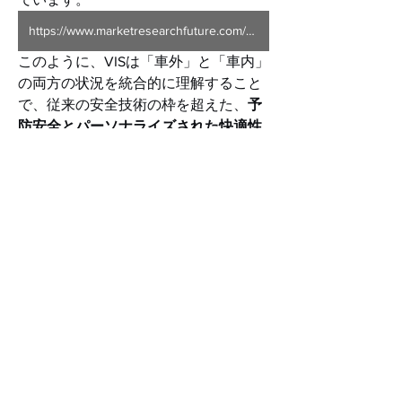
https://www.marketresearchfuture.com/reports/vehicle-intelligence-system-market-2447
このように、VISは「車外」と「車内」
の両方の状況を統合的に理解すること
で、従来の安全技術の枠を超えた、
予
防安全とパーソナライズされた快適性
を同時に実現しようとしています。ド
ライバーと乗員の状態、そして外部環
境のすべてを考慮した、真に知的な移
動空間の創造が進められているので
す。
FAQQ: 車内モニタリングのプライバシ
ーは大丈夫ですか？A:
 メーカーは、顔
画像データを車内で処理し、個人を特
定できない形で利用するなど、プライ
バシー保護に配慮した設計を進めてい
ます。収集データの扱いは各社のポリ