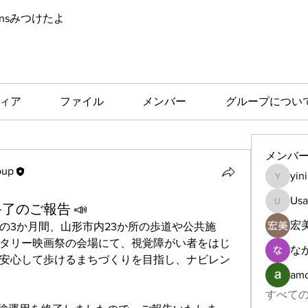
Lensみつけたよ
ィア
ファイル
メンバー
グループについ
メンバ
oup
yin
yinir89
oup
Usa
了のご報告 📣
Usagiky
宏
日までの3か月間、山形市内23か所の歩道や公共施
タリー映画祭の会場にて、視覚障がい者をはじ
な
安心して歩けるまちづくりを目指し、ナビレン
amo
すべての