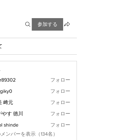
参加する
て
ー
ir89302
フォロー
302
giky0
フォロー
0
美 﨑元
フォロー
がやす 徳川
フォロー
l shinde
フォロー
メンバーを表示（134名）