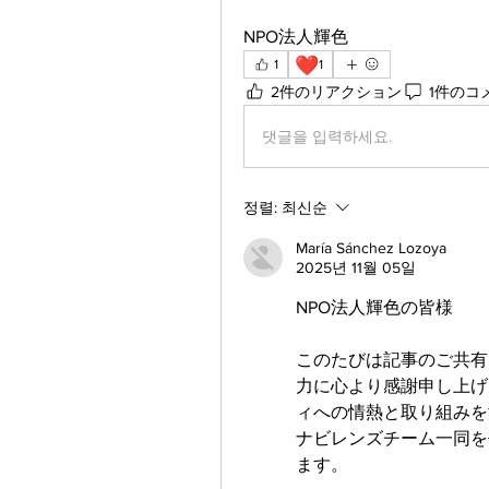
NPO法人輝色
❤️
1
1
2件のリアクション
1件のコ
댓글을 입력하세요.
정렬:
최신순
María Sánchez Lozoya
2025년 11월 05일
NPO法人輝色の皆様
このたびは記事のご共有
力に心より感謝申し上げ
ィへの情熱と取り組みを
ナビレンズチーム一同を
ます。